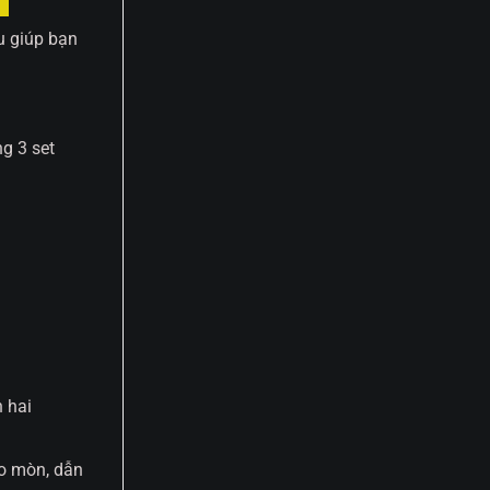
u giúp bạn
g 3 set
n hai
ào mòn, dẫn