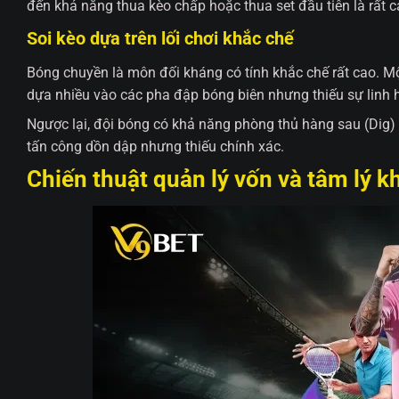
đến khả năng thua kèo chấp hoặc thua set đầu tiên là rất c
Soi kèo dựa trên lối chơi khắc chế
Bóng chuyền là môn đối kháng có tính khắc chế rất cao. Mộ
dựa nhiều vào các pha đập bóng biên nhưng thiếu sự linh 
Ngược lại, đội bóng có khả năng phòng thủ hàng sau (Dig) t
tấn công dồn dập nhưng thiếu chính xác.
Chiến thuật quản lý vốn và tâm lý 