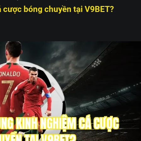
á cược bóng chuyền tại V9BET?