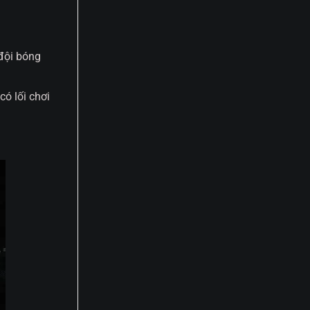
 đội bóng
có lối chơi