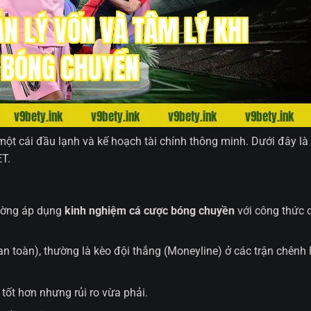
ột cái đầu lạnh và kế hoạch tài chính thông minh. Dưới đây là l
ET.
hường áp dụng
kinh nghiệm cá cược bóng chuyền
với công thức c
 toàn), thường là kèo đội thắng (Moneyline) ở các trận chênh l
 tốt hơn nhưng rủi ro vừa phải.