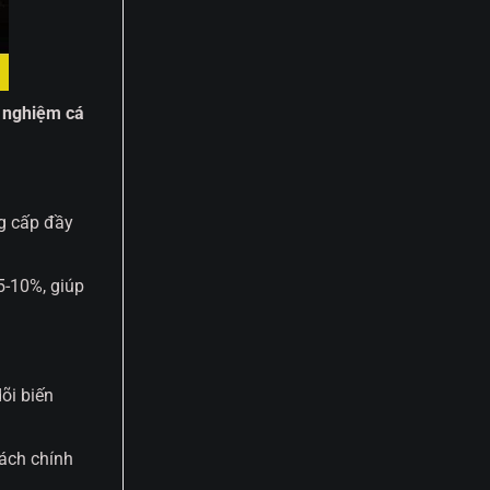
bất
bại
 nghiệm cá
ng cấp đầy
 5-10%, giúp
õi biến
ách chính