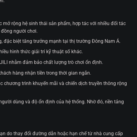
ến.
ục mở rộng hệ sinh thái sản phẩm, hợp tác với nhiều đối tác
 đồng người chơi.
g, đặc biệt tăng trưởng mạnh tại thị trường Đông Nam Á.
ều hình thức giải trí kỹ thuật số khác.
 JILI nhằm đảm bảo chất lượng trò chơi ổn định.
khách hàng nhận tiền trong thời gian ngắn.
 chương trình khuyến mãi và chiến dịch truyền thông rộng
người dùng và độ ổn định của hệ thống. Nhờ đó, nền tảng
oạn do thay đổi đường dẫn hoặc hạn chế từ nhà cung cấp