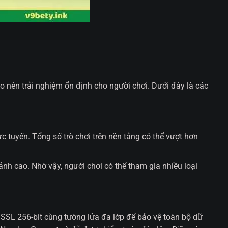
nên trải nghiệm ổn định cho người chơi. Dưới đây là các
ực tuyến. Tổng số trò chơi trên nền tảng có thể vượt hơn
ảnh cao. Nhờ vậy, người chơi có thể tham gia nhiều loại
SSL 256-bit cùng tường lửa đa lớp để bảo vệ toàn bộ dữ