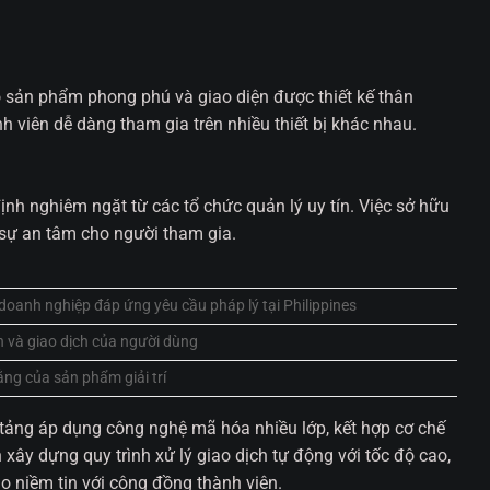
kho sản phẩm phong phú và giao diện được thiết kế thân
nh viên dễ dàng tham gia trên nhiều thiết bị khác nhau.
nh nghiêm ngặt từ các tổ chức quản lý uy tín. Việc sở hữu
 sự an tâm cho người tham gia.
 doanh nghiệp đáp ứng yêu cầu pháp lý tại Philippines
n và giao dịch của người dùng
ằng của sản phẩm giải trí
n tảng áp dụng công nghệ mã hóa nhiều lớp, kết hợp cơ chế
 xây dựng quy trình xử lý giao dịch tự động với tốc độ cao,
ạo niềm tin với cộng đồng thành viên.