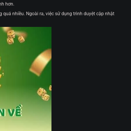
nh hơn.
g quá nhiều.
Ngoài ra, việc sử dụng trình duyệt cập nhật