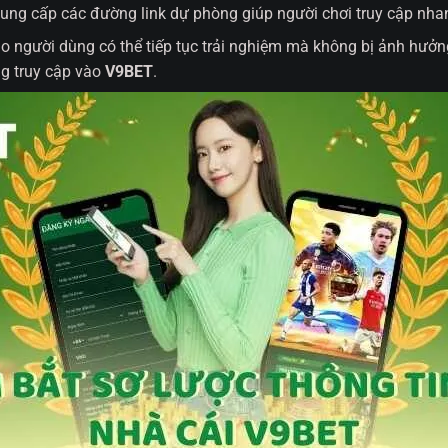
ung cấp các đường link dự phòng giúp người chơi truy cập nha
người dùng có thể tiếp tục trải nghiệm mà không bị ảnh hưởn
ng truy cập vào
V9BET
.