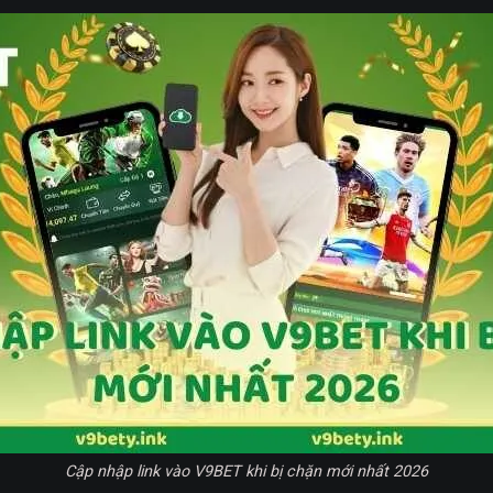
Cập nhập link vào V9BET khi bị chặn mới nhất 2026