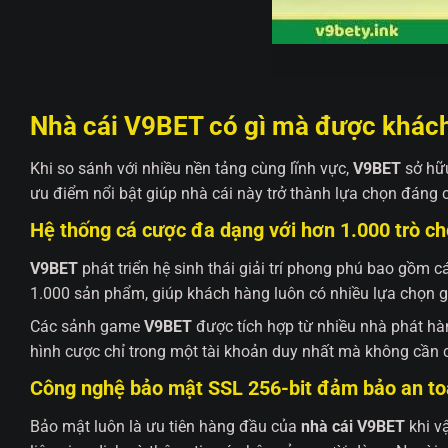
Nhà cái V9BET có gì mà được khách
Khi so sánh với nhiều nền tảng cùng lĩnh vực,
V9BET
sở hữu
ưu điểm nổi bật giúp nhà cái này trở thành lựa chọn đáng c
Hệ thống cá cược đa dạng với hơn 1.000 trò ch
V9BET
phát triển hệ sinh thái giải trí phong phú bao gồm cá
1.000 sản phẩm, giúp khách hàng luôn có nhiều lựa chọn gi
Các sảnh game
V9BET
được tích hợp từ nhiều nhà phát hàn
hình cược chỉ trong một tài khoản duy nhất mà không cần 
Công nghệ bảo mật SSL 256-bit đảm bảo an toà
Bảo mật luôn là ưu tiên hàng đầu của
nhà cái V9BET
khi v