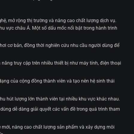
hệ, mở rộng thị trường và nâng cao chất lượng dịch vụ.
hu vực châu Á. Một số dấu mốc nổi bật trong hành trình
ò chơi cơ bản, đồng thời nghiên cứu nhu cầu người dùng để
năng truy cập trên nhiều thiết bị như máy tính, điện thoại
a dạng của cộng đồng thành viên và tạo nên hệ sinh thái
hu hút lượng lớn thành viên tại nhiều khu vực khác nhau.
 dùng dễ dàng giải quyết các vấn đề trong quá trình tham
hệ mới, nâng cao chất lượng sản phẩm và xây dựng môi