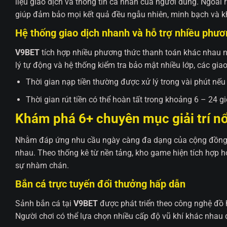
liệu giao dịch và thông tin cá nhân của người dùng.
Ngoài r
giúp đảm bảo mọi kết quả đều ngẫu nhiên, minh bạch và khô
Hệ thống giao dịch nhanh và hỗ trợ nhiều phươ
V9BET
tích hợp nhiều phương thức thanh toán khác nhau nh
lý tự động và hệ thống kiểm tra bảo mật nhiều lớp, các giao
Thời gian nạp tiền thường được xử lý trong vài phút nếu 
Thời gian rút tiền có thể hoàn tất trong khoảng 6 – 24 
Khám phá 6+ chuyên mục giải trí nổ
Nhằm đáp ứng nhu cầu ngày càng đa dạng của cộng đồng
nhau. Theo thống kê từ nền tảng, kho game hiện tích hợp
sự nhàm chán.
Bắn cá trực tuyến đổi thưởng hấp dẫn
Sảnh bắn cá tại
V9BET
được phát triển theo công nghệ đồ h
Người chơi có thể lựa chọn nhiều cấp độ vũ khí khác nhau 