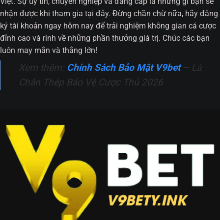
Việt. Sự uy tín, chuyên nghiệp và đẳng cấp là những gì bạn sẽ
nhận được khi tham gia tại đây. Đừng chần chừ nữa, hãy đăng
ký tài khoản ngay hôm nay để trải nghiệm không gian cá cược
đỉnh cao và rinh về những phần thưởng giá trị. Chúc các bạn
luôn may mắn và thắng lớn!
Xem thêm:
Chính Sách Bảo Mật V9bet
– Lá
Chắn Thép Bảo Vệ Cược Thủ 2026