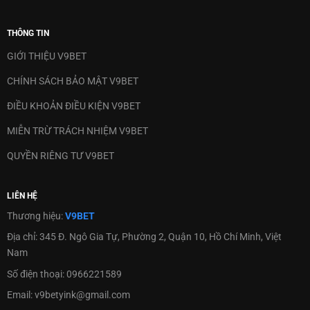
THÔNG TIN
GIỚI THIỆU V9BET
CHÍNH SÁCH BẢO MẬT V9BET
ĐIỀU KHOẢN ĐIỀU KIỆN V9BET
MIỄN TRỪ TRÁCH NHIỆM V9BET
QUYỀN RIÊNG TƯ V9BET
LIÊN HỆ
Thương hiệu:
V9BET
Địa chỉ:
345 Đ. Ngô Gia Tự, Phường 2, Quận 10, Hồ Chí Minh, Việt
Nam
Số điện thoại:
0966221589
Email:
v9betyink@gmail.com