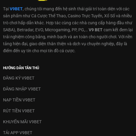
Tại
V9BET
, chúng tôi mang đến hệ sinh thái giải trí toàn diện với các
sản phẩm như Cá Cược Thể Thao, Casino Trực Tuyến, Xổ Số và nhiều
trò chơi hấp dẫn khác. Hợp tác cùng các nhà cung cấp hàng đầu như
SABA), Betradar, EVO, Microgaming, PP, PG,…
V9 BET
cam kết đem lại
trải nghiệm công bằng, minh bạch và an toàn cho người chơi. Với nền
tảng hiện đại, giao diện thân thiện và dịch vụ chuyên nghiệp, đây là
điểm đến uy tín cho mọi tín đồ cá cược.
HƯỚNG DẪN TÂN THỦ
ĐĂNG KÝ V9BET
ĐĂNG NHẬP V9BET
NẠP TIỀN V9BET
RÚT TIỀN V9BET
KHUYẾN MÃI V9BET
TẢI APP V9BET