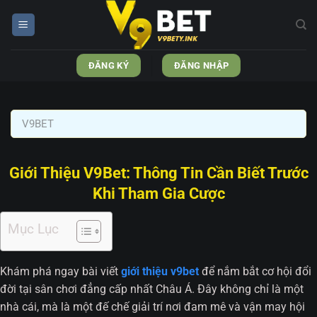
Bỏ
qua
nội
dung
ĐĂNG KÝ
ĐĂNG NHẬP
V9BET
Giới Thiệu V9Bet: Thông Tin Cần Biết Trước
Khi Tham Gia Cược
Mục Lục
Khám phá ngay bài viết
giới thiệu v9bet
để nắm bắt cơ hội đổi
đời tại sân chơi đẳng cấp nhất Châu Á. Đây không chỉ là một
nhà cái, mà là một đế chế giải trí nơi đam mê và vận may hội