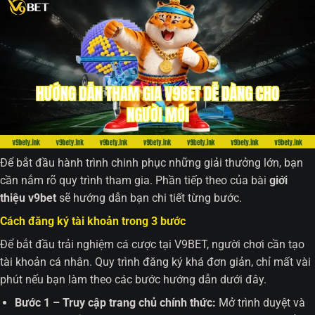
Để bắt đầu hành trình chinh phục những giải thưởng lớn, bạn
cần nắm rõ quy trình tham gia. Phần tiếp theo của bài
giới
thiệu v9bet
sẽ hướng dẫn bạn chi tiết từng bước.
Cách đăng ký tài khoản trong 3 bước
Để bắt đầu trải nghiệm cá cược tại V9BET, người chơi cần tạo
tài khoản cá nhân. Quy trình đăng ký khá đơn giản, chỉ mất vài
phút nếu bạn làm theo các bước hướng dẫn dưới đây.
Bước 1 – Truy cập trang chủ chính thức:
Mở trình duyệt và