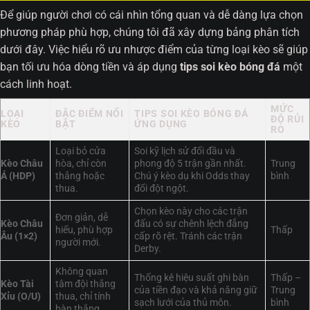
Để giúp người chơi có cái nhìn tổng quan và dễ dàng lựa chọn
phương pháp phù hợp, chúng tôi đã xây dựng bảng phân tích
dưới đây. Việc hiểu rõ ưu nhược điểm của từng loại kèo sẽ giúp
bạn tối ưu hóa dòng tiền và áp dụng
tips soi kèo bóng đá
một
cách linh hoạt.
MỨC
LOẠI
ĐẶC ĐIỂM NỔI
TIPS SOI KÈO BÓNG ĐÁ
ĐỘ RỦI
KÈO
BẬT
ỨNG DỤNG
RO
Loại bỏ cửa
Soi kỹ lịch sử đối đầu và
Kèo Châu
hòa, chỉ còn
phong độ 5 trận gần nhất.
Trung
Á (HDP)
thắng hoặc
Chú ý kèo dụ khi Odds thay
bình
thua.
đổi đột ngột.
Chọn kèo này cho các trận
Đơn giản, dễ
Kèo Châu
đấu có sự chênh lệch đẳng
hiểu, phù hợp
Thấp
Âu (1×2)
cấp rõ rệt. Tránh các trận
người mới.
Derby.
Không quan
Thống kê hiệu suất ghi bàn
Thấp –
Kèo Tài
tâm đội thắng
của tiền đạo và khả năng giữ
Trung
Xỉu (O/U)
thua, chỉ tính
sạch lưới của thủ môn.
bình
bàn thắng.