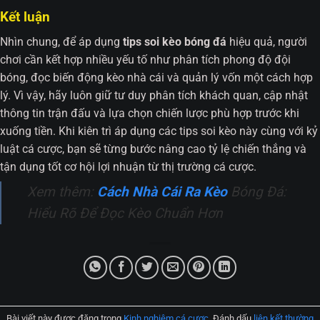
Kết luận
Nhìn chung, để áp dụng
tips soi kèo bóng đá
hiệu quả, người
chơi cần kết hợp nhiều yếu tố như phân tích phong độ đội
bóng, đọc biến động kèo nhà cái và quản lý vốn một cách hợp
lý. Vì vậy, hãy luôn giữ tư duy phân tích khách quan, cập nhật
thông tin trận đấu và lựa chọn chiến lược phù hợp trước khi
xuống tiền. Khi kiên trì áp dụng các tips soi kèo này cùng với kỷ
luật cá cược, bạn sẽ từng bước nâng cao tỷ lệ chiến thắng và
tận dụng tốt cơ hội lợi nhuận từ thị trường cá cược.
Xem thêm:
Cách Nhà Cái Ra Kèo
Bóng Đá:
Hiểu Rõ Để Đọc Kèo Chuẩn Hơn
Bài viết này được đăng trong
Kinh nghiệm cá cược
. Đánh dấu
liên kết thường