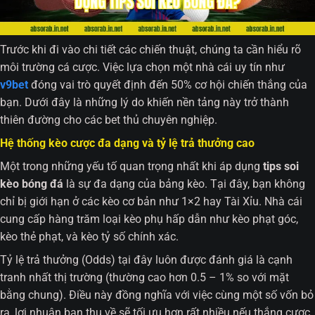
Trước khi đi vào chi tiết các chiến thuật, chúng ta cần hiểu rõ
môi trường cá cược. Việc lựa chọn một nhà cái uy tín như
v9bet
đóng vai trò quyết định đến 50% cơ hội chiến thắng của
bạn. Dưới đây là những lý do khiến nền tảng này trở thành
thiên đường cho các bet thủ chuyên nghiệp.
Hệ thống kèo cược đa dạng và tỷ lệ trả thưởng cao
Một trong những yếu tố quan trọng nhất khi áp dụng
tips soi
kèo bóng đá
là sự đa dạng của bảng kèo. Tại đây, bạn không
chỉ bị giới hạn ở các kèo cơ bản như 1×2 hay Tài Xỉu. Nhà cái
cung cấp hàng trăm loại kèo phụ hấp dẫn như kèo phạt góc,
kèo thẻ phạt, và kèo tỷ số chính xác.
Tỷ lệ trả thưởng (Odds) tại đây luôn được đánh giá là cạnh
tranh nhất thị trường (thường cao hơn 0.5 – 1% so với mặt
bằng chung). Điều này đồng nghĩa với việc cùng một số vốn bỏ
ra, lợi nhuận bạn thu về sẽ tối ưu hơn rất nhiều nếu thắng cược.