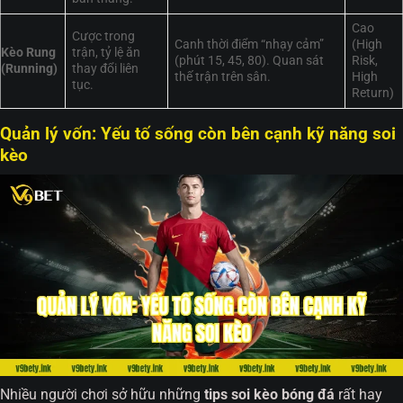
Cao
Cược trong
Canh thời điểm “nhạy cảm”
(High
Kèo Rung
trận, tỷ lệ ăn
(phút 15, 45, 80). Quan sát
Risk,
(Running)
thay đổi liên
thế trận trên sân.
High
tục.
Return)
Quản lý vốn: Yếu tố sống còn bên cạnh kỹ năng soi
kèo
Nhiều người chơi sở hữu những
tips soi kèo bóng đá
rất hay