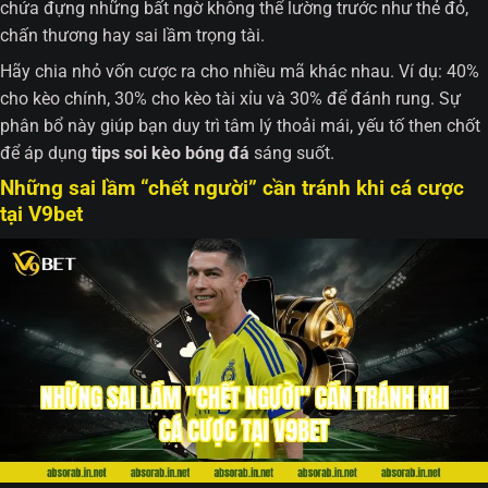
chứa đựng những bất ngờ không thể lường trước như thẻ đỏ,
chấn thương hay sai lầm trọng tài.
Hãy chia nhỏ vốn cược ra cho nhiều mã khác nhau. Ví dụ: 40%
cho kèo chính, 30% cho kèo tài xỉu và 30% để đánh rung. Sự
phân bổ này giúp bạn duy trì tâm lý thoải mái, yếu tố then chốt
để áp dụng
tips soi kèo bóng đá
sáng suốt.
Những sai lầm “chết người” cần tránh khi cá cược
tại V9bet