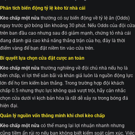
Phân tích biến động tỷ lệ kèo từ nhà cái
Kèo chấp một nửa
thường có sự biến động về tỷ lệ ăn (Odds)
ngay trước giờ bóng lăn khoảng 30 phút. Nếu Odds của đội cửa
trên ban đầu cao nhưng sau đó giảm mạnh, chứng tỏ nhà cái
đang đánh giá cao khả năng thắng trận của họ, đây là thời
điểm vàng để bạn đặt niềm tin vào cửa trên.
Bí quyết lựa chọn cửa đặt cược an toàn
Kèo chấp một nửa
thường nghiêng về đội chủ nhà nếu họ là
bên chấp, vì lợi thế sân bãi và khán giả luôn là nguồn động lực
lớn để họ tìm kiếm bàn thắng. Trong trường hợp đội khách
chấp 0.5 nhưng thực lực không quá vượt trội, hãy cân nhắc
chọn cửa dưới vì kịch bản hòa là rất dễ xảy ra trong bóng đá
hiện đại.
Quản lý nguồn vốn thông minh khi chơi kèo chấp
Kèo chấp một nửa
có thể mang lại lợi nhuận nhanh nhưng
cũng tiềm ẩn rủi ro nếu bạn không biết kiểm soát cảm xúc. Việc