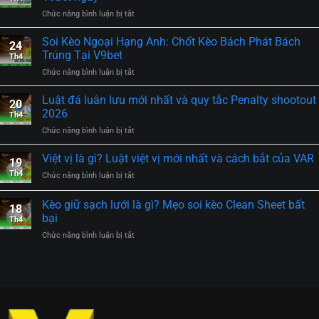
Chức năng bình luận bị tắt
ở
Kèo
chấp
Soi Kèo Ngoại Hạng Anh: Chốt Kèo Bách Phát Bách
24
một
Trúng Tại V9bet
Th4
nửa
Chức năng bình luận bị tắt
ở
là
Soi
gì?
Kèo
Luật đá luân lưu mới nhất và quy tắc Penalty shootout
Nhận
20
Ngoại
quà
2026
Th4
Hạng
cực
Chức năng bình luận bị tắt
ở
Anh:
khủng
Luật
Chốt
cùng
đá
Việt vị là gì? Luật việt vị mới nhất và cách bắt của VAR
Kèo
V9bet
19
luân
Bách
ngay
Th4
Chức năng bình luận bị tắt
ở
lưu
Phát
Việt
mới
Bách
vị
Kèo giữ sạch lưới là gì? Mẹo soi kèo Clean Sheet bất
nhất
Trúng
18
là
và
bại
Tại
Th4
gì?
quy
V9bet
Chức năng bình luận bị tắt
ở
Luật
tắc
Kèo
việt
Penalty
giữ
vị
shootout
sạch
mới
2026
lưới
nhất
là
và
gì?
cách