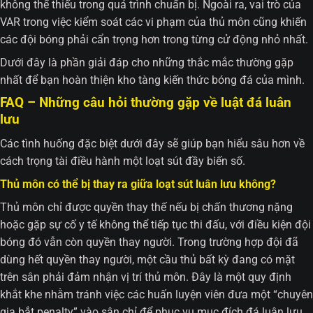
không thể thiếu trong quá trình chuẩn bị. Ngoài ra, vai trò của
VAR trong việc kiểm soát các vi phạm của thủ môn cũng khiến
các đội bóng phải cẩn trọng hơn trong từng cử động nhỏ nhất.
Dưới đây là phần giải đáp cho những thắc mắc thường gặp
nhất để bạn hoàn thiện kho tàng kiến thức bóng đá của mình.
FAQ – Những câu hỏi thường gặp về luật đá luân
lưu
Các tình huống đặc biệt dưới đây sẽ giúp bạn hiểu sâu hơn về
cách trọng tài điều hành một loạt sút đầy biến số.
Thủ môn có thể bị thay ra giữa loạt sút luân lưu không?
Thủ môn chỉ được quyền thay thế nếu bị chấn thương nặng
hoặc gặp sự cố y tế không thể tiếp tục thi đấu, với điều kiện đội
bóng đó vẫn còn quyền thay người. Trong trường hợp đội đã
dùng hết quyền thay người, một cầu thủ bất kỳ đang có mặt
trên sân phải đảm nhận vị trí thủ môn. Đây là một quy định
khắt khe nhằm tránh việc các huấn luyện viên đưa một “chuyên
gia bắt penalty” vào sân chỉ để phục vụ mục đích đá luân lưu