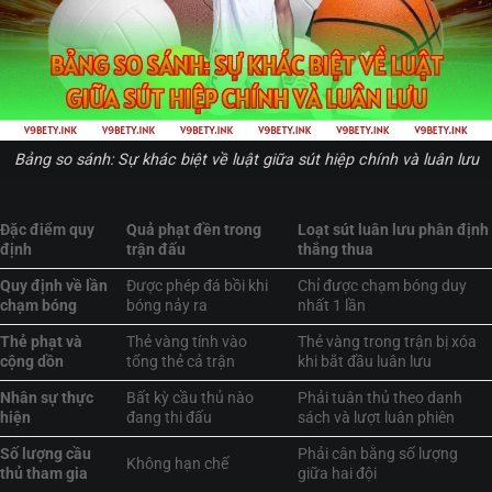
Bảng so sánh: Sự khác biệt về luật giữa sút hiệp chính và luân lưu
Đặc điểm quy
Quả phạt đền trong
Loạt sút luân lưu phân định
định
trận đấu
thắng thua
Quy định về lần
Được phép đá bồi khi
Chỉ được chạm bóng duy
chạm bóng
bóng nảy ra
nhất 1 lần
Thẻ phạt và
Thẻ vàng tính vào
Thẻ vàng trong trận bị xóa
cộng dồn
tổng thẻ cả trận
khi bắt đầu luân lưu
Nhân sự thực
Bất kỳ cầu thủ nào
Phải tuân thủ theo danh
hiện
đang thi đấu
sách và lượt luân phiên
Số lượng cầu
Phải cân bằng số lượng
Không hạn chế
thủ tham gia
giữa hai đội