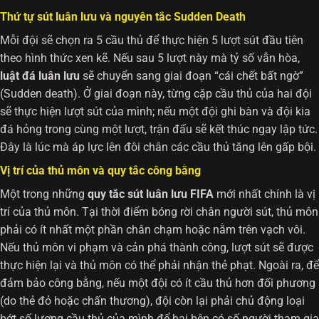
Thứ tự sút luân lưu và nguyên tắc Sudden Death
Mỗi đội sẽ chọn ra 5 cầu thủ để thực hiện 5 lượt sút đầu tiên
theo hình thức xen kẽ. Nếu sau 5 lượt này mà tỷ số vẫn hòa,
luật đá luân lưu
sẽ chuyển sang giai đoạn “cái chết bất ngờ”
(Sudden death). Ở giai đoạn này, từng cặp cầu thủ của hai đội
sẽ thực hiện lượt sút của mình; nếu một đội ghi bàn và đội kia
đá hỏng trong cùng một lượt, trận đấu sẽ kết thúc ngay lập tức.
Đây là lúc mà áp lực lên đôi chân các cầu thủ tăng lên gấp bội.
Vị trí của thủ môn và quy tắc công bằng
Một trong những
quy tắc sút luân lưu FIFA
mới nhất chính là vị
trí của thủ môn. Tại thời điểm bóng rời chân người sút, thủ môn
phải có ít nhất một phần chân chạm hoặc nằm trên vạch vôi.
Nếu thủ môn vi phạm và cản phá thành công, lượt sút sẽ được
thực hiện lại và thủ môn có thể phải nhận thẻ phạt. Ngoài ra, để
đảm bảo công bằng, nếu một đội có ít cầu thủ hơn đối phương
(do thẻ đỏ hoặc chấn thương), đội còn lại phải chủ động loại
bớt số lượng cầu thủ của mình để hai bên có số người tham gia