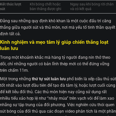
Kết thúc lượt
Khi bóng chết hoặc
Ngay sau khi bóng rời chân
sút
bàn thắng được ghi
và có kết quả
Đằng sau những quy định khô khan là một cuộc đấu trí căng
thẳng giữa người sút và thủ môn, nơi mà yếu tố tinh thần quyết
định tất cả.
Kinh nghiệm và mẹo tâm lý giúp chiến thắng loạt
luân lưu
Trong một khoảnh khắc mà hàng tỷ người đang nín thở theo
dõi, chỉ những người có bản lĩnh thép mới có thể đứng vững
trên chấm 11m.
Một trong những
thứ tự sút luân lưu
phổ biến là xếp cầu thủ sút
tốt nhất vào lượt đầu tiên để tạo đà tâm lý, hoặc lượt cuối cùng
để kết liễu đối thủ. Các thủ môn hiện nay cũng sử dụng rất
nhiều tiểu xảo hợp lệ như “nhảy múa” trên vạch vôi để làm xao
nhãng sự tập trung của đối phương. Việc nghiên cứu thói quen
sút bóng của đối thủ qua các đoạn video phân tích là một phần