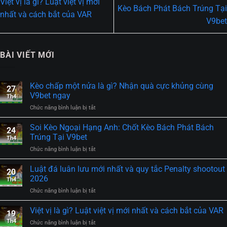
Việt vị là gì? Luật việt vị mới
Kèo Bách Phát Bách Trúng Tại
nhất và cách bắt của VAR
V9bet
BÀI VIẾT MỚI
Kèo chấp một nửa là gì? Nhận quà cực khủng cùng
27
V9bet ngay
Th4
Chức năng bình luận bị tắt
ở
Kèo
chấp
Soi Kèo Ngoại Hạng Anh: Chốt Kèo Bách Phát Bách
24
một
Trúng Tại V9bet
Th4
nửa
Chức năng bình luận bị tắt
ở
là
Soi
gì?
Kèo
Luật đá luân lưu mới nhất và quy tắc Penalty shootout
Nhận
20
Ngoại
quà
2026
Th4
Hạng
cực
Chức năng bình luận bị tắt
ở
Anh:
khủng
Luật
Chốt
cùng
đá
Việt vị là gì? Luật việt vị mới nhất và cách bắt của VAR
Kèo
V9bet
19
luân
Bách
ngay
Th4
Chức năng bình luận bị tắt
ở
lưu
Phát