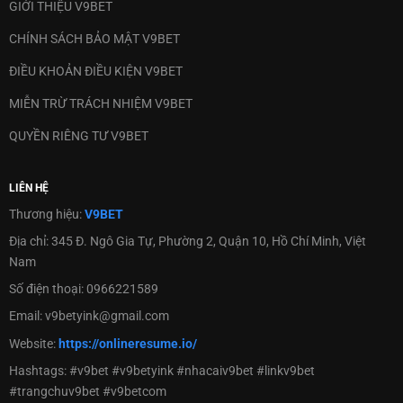
GIỚI THIỆU V9BET
CHÍNH SÁCH BẢO MẬT V9BET
ĐIỀU KHOẢN ĐIỀU KIỆN V9BET
MIỄN TRỪ TRÁCH NHIỆM V9BET
QUYỀN RIÊNG TƯ V9BET
LIÊN HỆ
Thương hiệu:
V9BET
Địa chỉ:
345 Đ. Ngô Gia Tự, Phường 2, Quận 10, Hồ Chí Minh, Việt
Nam
Số điện thoại:
0966221589
Email:
v9betyink@gmail.com
Website:
https://onlineresume.io/
Hashtags:
#v9bet #v9betyink #nhacaiv9bet #linkv9bet
#trangchuv9bet #v9betcom