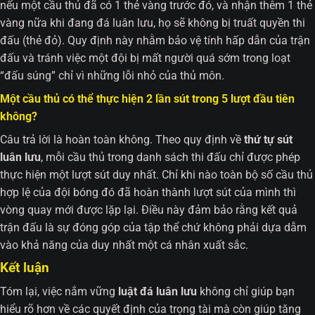
nếu một cầu thủ đã có 1 thẻ vàng trước đó, và nhận thêm 1 thẻ
vàng nữa khi đang đá luân lưu, họ sẽ không bị truất quyền thi
đấu (thẻ đỏ). Quy định này nhằm bảo vệ tính hấp dẫn của trận
đấu và tránh việc một đội bị mất người quá sớm trong loạt
“đấu súng” chỉ vì những lỗi nhỏ của thủ môn.
Một cầu thủ có thể thực hiện 2 lần sút trong 5 lượt đầu tiên
không?
Câu trả lời là hoàn toàn không. Theo quy định về
thứ tự sút
luân lưu
, mỗi cầu thủ trong danh sách thi đấu chỉ được phép
thực hiện một lượt sút duy nhất. Chỉ khi nào toàn bộ số cầu thủ
hợp lệ của đội bóng đó đã hoàn thành lượt sút của mình thì
vòng quay mới được lặp lại. Điều này đảm bảo rằng kết quả
trận đấu là sự đóng góp của tập thể chứ không phải dựa dẫm
vào khả năng của duy nhất một cá nhân xuất sắc.
Kết luận
Tóm lại, việc nắm vững
luật đá luân lưu
không chỉ giúp bạn
hiểu rõ hơn về các quyết định của trọng tài mà còn giúp tăng