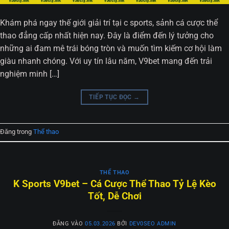
Khám phá ngay thế giới giải trí tại c sports, sảnh cá cược thể
thao đẳng cấp nhất hiện nay. Đây là điểm đến lý tưởng cho
những ai đam mê trái bóng tròn và muốn tìm kiếm cơ hội làm
giàu nhanh chóng. Với uy tín lâu năm, V9bet mang đến trải
nghiệm minh […]
TIẾP TỤC ĐỌC
→
Đăng trong
Thể thao
THỂ THAO
K Sports V9bet – Cá Cược Thể Thao Tỷ Lệ Kèo
Tốt, Dễ Chơi
ĐĂNG VÀO
05.03.2026
BỞI
DEV0SEO ADMIN