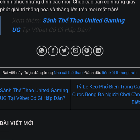
chinh phục những đỉnh cao mới. Chúc các bạn có những giây
phút giải trí thăng hoa và thắng lớn trên mọi mặt trận!
Xem thêm:
Sảnh Thể Thao United Gaming
UG
Tại V9bet Có Gì Hấp Dẫn?
Bài viết này được đăng trong
Nhà cái thể thao
. Đánh dấu
liên kết thường trực
.
Tỷ Lệ Kèo Phổ Biến Trong Cá
Sảnh Thể Thao United Gaming
Cược Bóng Đá Người Chơi Cần
UG Tại V9bet Có Gì Hấp Dẫn?
Biết
BÀI VIẾT MỚI