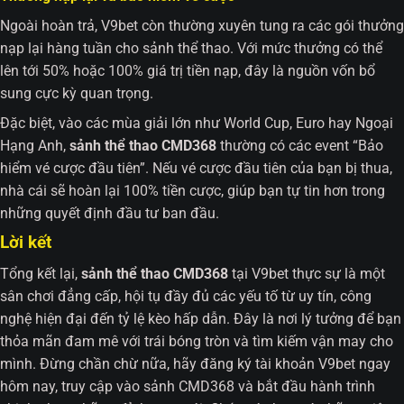
Ngoài hoàn trả, V9bet còn thường xuyên tung ra các gói thưởng
nạp lại hàng tuần cho sảnh thể thao. Với mức thưởng có thể
lên tới 50% hoặc 100% giá trị tiền nạp, đây là nguồn vốn bổ
sung cực kỳ quan trọng.
Đặc biệt, vào các mùa giải lớn như World Cup, Euro hay Ngoại
Hạng Anh,
sảnh thể thao CMD368
thường có các event “Bảo
hiểm vé cược đầu tiên”. Nếu vé cược đầu tiên của bạn bị thua,
nhà cái sẽ hoàn lại 100% tiền cược, giúp bạn tự tin hơn trong
những quyết định đầu tư ban đầu.
Lời kết
Tổng kết lại,
sảnh thể thao CMD368
tại V9bet thực sự là một
sân chơi đẳng cấp, hội tụ đầy đủ các yếu tố từ uy tín, công
nghệ hiện đại đến tỷ lệ kèo hấp dẫn. Đây là nơi lý tưởng để bạn
thỏa mãn đam mê với trái bóng tròn và tìm kiếm vận may cho
mình. Đừng chần chừ nữa, hãy đăng ký tài khoản V9bet ngay
hôm nay, truy cập vào sảnh CMD368 và bắt đầu hành trình