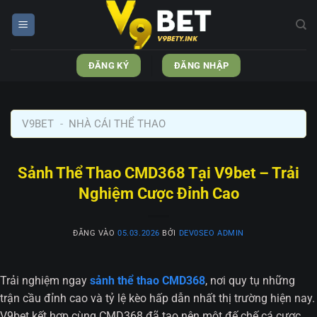
Bỏ
qua
nội
dung
ĐĂNG KÝ
ĐĂNG NHẬP
V9BET
-
NHÀ CÁI THỂ THAO
Sảnh Thể Thao CMD368 Tại V9bet – Trải
Nghiệm Cược Đỉnh Cao
ĐĂNG VÀO
05.03.2026
BỞI
DEV0SEO ADMIN
Trải nghiệm ngay
sảnh thể thao CMD368
, nơi quy tụ những
trận cầu đỉnh cao và tỷ lệ kèo hấp dẫn nhất thị trường hiện nay.
V9bet kết hợp cùng CMD368 đã tạo nên một đế chế cá cược