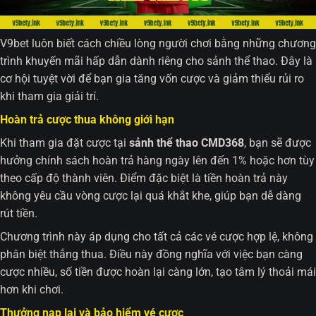
V9bet luôn biết cách chiều lòng người chơi bằng những chương
trình khuyến mãi hấp dẫn dành riêng cho sảnh thể thao. Đây là
cơ hội tuyệt vời để bạn gia tăng vốn cược và giảm thiểu rủi ro
khi tham gia giải trí.
Hoàn trả cược thua không giới hạn
Khi tham gia đặt cược tại
sảnh thể thao CMD368
, bạn sẽ được
hưởng chính sách hoàn trả hàng ngày lên đến 1% hoặc hơn tùy
theo cấp độ thành viên. Điểm đặc biệt là tiền hoàn trả này
không yêu cầu vòng cược lại quá khắt khe, giúp bạn dễ dàng
rút tiền.
Chương trình này áp dụng cho tất cả các vé cược hợp lệ, không
phân biệt thắng thua. Điều này đồng nghĩa với việc bạn càng
cược nhiều, số tiền được hoàn lại càng lớn, tạo tâm lý thoải mái
hơn khi chơi.
Thưởng nạp lại và bảo hiểm vé cược