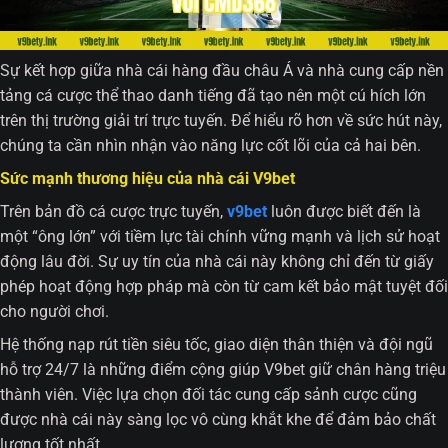
Sự kết hợp giữa nhà cái hàng đầu châu Á và nhà cung cấp nền
tảng cá cược thể thao danh tiếng đã tạo nên một cú hích lớn
trên thị trường giải trí trực tuyến. Để hiểu rõ hơn về sức hút này,
chúng ta cần nhìn nhận vào năng lực cốt lõi của cả hai bên.
Sức mạnh thương hiệu của nhà cái V9bet
Trên bản đồ cá cược trực tuyến,
v9bet
luôn được biết đến là
một “ông lớn” với tiềm lực tài chính vững mạnh và lịch sử hoạt
động lâu đời. Sự uy tín của nhà cái này không chỉ đến từ giấy
phép hoạt động hợp pháp mà còn từ cam kết bảo mật tuyệt đối
cho người chơi.
Hệ thống nạp rút tiền siêu tốc, giao diện thân thiện và đội ngũ
hỗ trợ 24/7 là những điểm cộng giúp V9bet giữ chân hàng triệu
thành viên. Việc lựa chọn đối tác cung cấp sảnh cược cũng
được nhà cái này sàng lọc vô cùng khắt khe để đảm bảo chất
lượng tốt nhất.