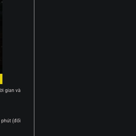
ời gian và
 phút (đối