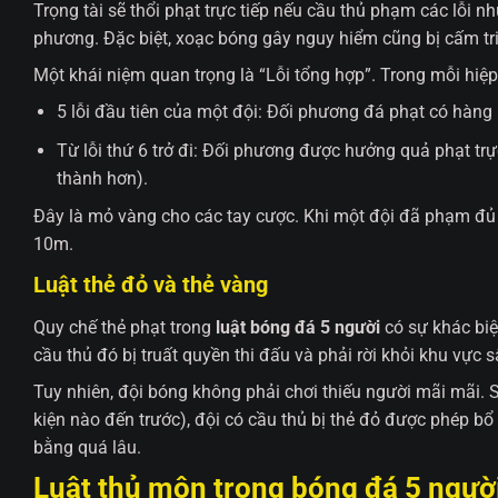
Trọng tài sẽ thổi phạt trực tiếp nếu cầu thủ phạm các lỗi 
phương. Đặc biệt, xoạc bóng gây nguy hiểm cũng bị cấm triệ
Một khái niệm quan trọng là “Lỗi tổng hợp”. Trong mỗi hiệp
5 lỗi đầu tiên của một đội: Đối phương đá phạt có hàng 
Từ lỗi thứ 6 trở đi: Đối phương được hưởng quả phạt trự
thành hơn).
Đây là mỏ vàng cho các tay cược. Khi một đội đã phạm đủ 5
10m.
Luật thẻ đỏ và thẻ vàng
Quy chế thẻ phạt trong
luật bóng đá 5 người
có sự khác biệt
cầu thủ đó bị truất quyền thi đấu và phải rời khỏi khu vực s
Tuy nhiên, đội bóng không phải chơi thiếu người mãi mãi. Sa
kiện nào đến trước), đội có cầu thủ bị thẻ đỏ được phép b
bằng quá lâu.
Luật thủ môn trong bóng đá 5 ngườ