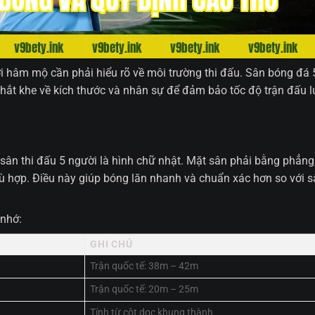
ười hâm mộ cần phải hiểu rõ về môi trường thi đấu. Sân bóng đá 
khắt khe về kích thước và nhân sự để đảm bảo tốc độ trận đấu 
 sân thi đấu 5 người là hình chữ nhật. Mặt sân phải bằng phẳng
 hợp. Điều này giúp bóng lăn nhanh và chuẩn xác hơn so với s
 nhớ:
GHI CHÚ
Trận quốc tế: 38m – 42m
Trận quốc tế: 20m – 25m
Tính từ cột dọc khung thành