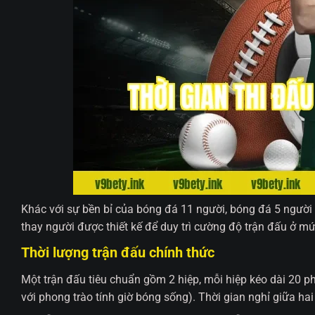
Khác với sự bền bỉ của bóng đá 11 người, bóng đá 5 người 
thay người được thiết kế để duy trì cường độ trận đấu ở mứ
Thời lượng trận đấu chính thức
Một trận đấu tiêu chuẩn gồm 2 hiệp, mỗi hiệp kéo dài 20 ph
với phong trào tính giờ bóng sống). Thời gian nghỉ giữa ha