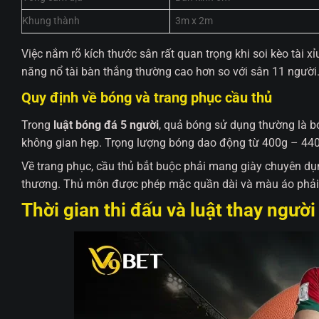
Khung thành
3m x 2m
Việc nắm rõ kích thước sân rất quan trọng khi soi kèo tài x
năng nổ tài bàn thắng thường cao hơn so với sân 11 người
Quy định về bóng và trang phục cầu thủ
Trong
luật bóng đá 5 người
, quả bóng sử dụng thường là b
không gian hẹp. Trọng lượng bóng dao động từ 400g – 440
Về trang phục, cầu thủ bắt buộc phải mang giày chuyên dụ
thương. Thủ môn được phép mặc quần dài và màu áo phải kh
Thời gian thi đấu và luật thay người