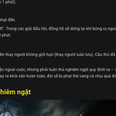
n 1 phút).
phạt đền.
t”. Trong các giải đấu lớn, đồng hồ sẽ dừng lại khi bóng ra ngoà
0 phút.
ền thay người không giới hạn (thay người luân lưu). Cầu thủ đã
oặc ngoài cuộc, nhưng phải tuân thủ nghiêm ngặt quy định ra – 
ay ra khỏi sân hoàn toàn, đội sẽ bị phạt thẻ vàng và chịu quả đ
ghiêm ngặt