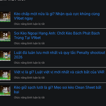
Kèo chấp một nửa là gì? Nhận quà cực khủng cùng
27
V9bet ngay
Th4
Chức năng bình luận bị tắt
ở
Kèo
chấp
Soi Kèo Ngoại Hạng Anh: Chốt Kèo Bách Phát Bách
24
một
Trúng Tại V9bet
Th4
nửa
Chức năng bình luận bị tắt
ở
là
Soi
gì?
Kèo
Luật đá luân lưu mới nhất và quy tắc Penalty shootout
Nhận
20
Ngoại
quà
2026
Th4
Hạng
cực
Chức năng bình luận bị tắt
ở
Anh:
khủng
Luật
Chốt
cùng
đá
Việt vị là gì? Luật việt vị mới nhất và cách bắt của VAR
Kèo
V9bet
19
luân
Bách
ngay
Th4
Chức năng bình luận bị tắt
ở
lưu
Phát
Việt
mới
Bách
vị
Kèo giữ sạch lưới là gì? Mẹo soi kèo Clean Sheet bất
nhất
Trúng
18
là
và
bại
Tại
Th4
gì?
quy
V9bet
Chức năng bình luận bị tắt
ở
Luật
tắc
Kèo
việt
Penalty
giữ
vị