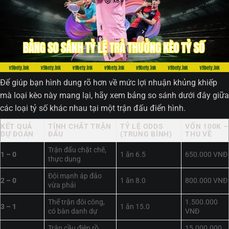
Để giúp bạn hình dung rõ hơn về mức lợi nhuận khủng khiếp
mà loại kèo này mang lại, hãy xem bảng so sánh dưới đây giữa
các loại tỷ số khác nhau tại một trận đấu điển hình.
KẾT QUẢ
TÍNH CHẤT TRẬN
TỶ LỆ ODDS
VỐN 100K –
DỰ ĐOÁN
ĐẤU
(TRUNG BÌNH)
THU VỀ
Trận đấu chặt chẽ,
1 – 0
1 ăn 6.5
650.000 VNĐ
thực dụng
Đội mạnh áp đảo
2 – 0
1 ăn 8.0
800.000 VNĐ
vừa phải
Thế trận đôi công,
1.500.000
3 – 1
1 ăn 15.0
có bàn danh dự
VNĐ
Trận cầu điên rồ,
15.000.000