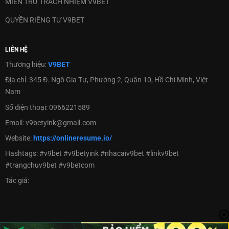
MIỄN TRỪ TRÁCH NHIỆM V9BET
QUYỀN RIÊNG TƯ V9BET
LIÊN HỆ
Thương hiệu:
V9BET
Địa chỉ:
345 Đ. Ngô Gia Tự, Phường 2, Quận 10, Hồ Chí Minh, Việt
Nam
Số điện thoại:
0966221589
Email:
v9betyink@gmail.com
Website:
https://onlineresume.io/
Hashtags:
#v9bet #v9betyink #nhacaiv9bet #linkv9bet
#trangchuv9bet #v9betcom
Tác giả: