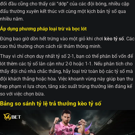
đối đầu cũng cho thấy cái “dớp” của các đội bóng, nhiều cặp
đấu thường xuyên kết thúc với cùng một kịch bản tỷ số qua
nhiều năm.
Áp dụng phương pháp loại trừ và bọc lót
Đừng bao giờ dồn hết trứng vào một giỏ khi chơi
kèo tỷ số
. Các
cao thủ thường chọn cách rải thảm thông minh.
Thay vì chỉ chọn duy nhất tỷ số 2-1, bạn có thể phân bổ vốn để
lót thêm các tỷ số lân cận như 2-0 hoặc 1-1. Nếu phân tích cho
thấy đội chủ nhà chắc thắng, hãy loại trừ toàn bộ các tỷ số mà
đội khách thắng hoặc hòa. Việc khoanh vùng này giúp bạn thu
hẹp phạm vi lựa chọn, tăng xác suất trúng thưởng lên đáng kể
so với việc chọn bừa.
Bảng so sánh tỷ lệ trả thưởng kèo tỷ số