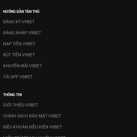
HƯỚNG DẪN TÂN THỦ
ĐĂNG KÝ V9BET
ĐĂNG NHẬP V9BET
NẠP TIỀN V9BET
RÚT TIỀN V9BET
KHUYẾN MÃI V9BET
TẢI APP V9BET
THÔNG TIN
GIỚI THIỆU V9BET
CHÍNH SÁCH BẢO MẬT V9BET
ĐIỀU KHOẢN ĐIỀU KIỆN V9BET