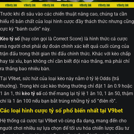
Trước khi đi sâu vào các chiến thuật nâng cao, chúng ta cần
hiểu rõ bản chất của loại hình cược đầy thách thức nhưng cũng
cực kỳ “bánh cuốn” này.
Kèo tỷ số
(hay còn gọi là Correct Score) là hình thức cá cược
mà người chơi phải dự đoán chính xác kết quả cuối cùng của
trận đấu trong thời gian thi đấu chính thức. Khác với kèo chấp
hay tài xỉu, bạn không chỉ cần biết đội nào thắng, mà phải chỉ
ra thắng bao nhiêu bàn.
Tại V9bet, sức hút của loại kèo này nằm ở tỷ lệ Odds (trả
thưởng). Trong khi các kèo thông thường chỉ đặt 1 ăn 0.9 hoặc
1 ăn 1, thì
kèo tỷ số
có thể mang lại tỷ lệ 1 ăn 10, 1 ăn 50, thậm
chí là 1 ăn 100 nếu bạn bắt trúng những tỷ số “điên rồ”.
Các loại hình cược tỷ số phổ biến nhất tại V9bet
Hệ thống cá cược tại V9bet vô cùng đa dạng, mang đến cho
người chơi nhiều sự lựa chọn để tối ưu hóa chiến lược đầu tư