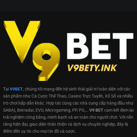
shootout
sạch
mới
2026
lưới
nhất
là
và
gì?
cách
Mẹo
bắt
soi
của
kèo
VAR
Clean
Sheet
bất
bại
Tại
V9BET
, chúng tôi mang đến hệ sinh thái giải trí toàn diện với các
sản phẩm như Cá Cược Thể Thao, Casino Trực Tuyến, Xổ Số và nhiều
trò chơi hấp dẫn khác. Hợp tác cùng các nhà cung cấp hàng đầu như
SABA), Betradar, EVO, Microgaming, PP, PG,…
V9 BET
cam kết đem lại
trải nghiệm công bằng, minh bạch và an toàn cho người chơi. Với nền
tảng hiện đại, giao diện thân thiện và dịch vụ chuyên nghiệp, đây là
điểm đến uy tín cho mọi tín đồ cá cược.