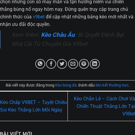
chọn những con số may mắn và tận hưởng niềm vui chiến
thắng bùng nổ ngay hôm nay. Đừng quên truy cập trang chủ
chính thức của
v9bet
để cập nhật những bảng kèo mới nhất và
nhận ưu đãi độc quyền.
Xem thêm:
Kèo Châu Âu
: Bí Quyết Đánh Bại
Nhà Cái Từ Chuyên Gia V9bet
Bài viết này được đăng trong
Kèo bóng đá
. Đánh dấu
liên kết thường trực
.
Kèo Chẵn Lẻ – Cách Chơi Và
Kèo Chấp V9BET – Tuyệt Chiêu
Chiến Thuật Thắng Lớn Tại
Soi Kèo Thắng Lớn Mỗi Ngày
V9Bet
BÀI VIẾT MỚI