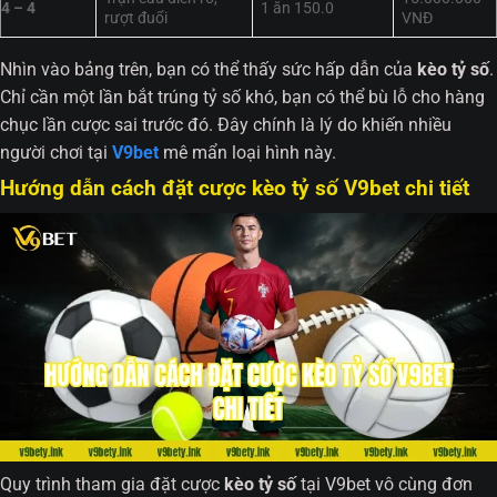
4 – 4
1 ăn 150.0
rượt đuổi
VNĐ
Nhìn vào bảng trên, bạn có thể thấy sức hấp dẫn của
kèo tỷ số
.
Chỉ cần một lần bắt trúng tỷ số khó, bạn có thể bù lỗ cho hàng
chục lần cược sai trước đó. Đây chính là lý do khiến nhiều
người chơi tại
V9bet
mê mẩn loại hình này.
Hướng dẫn cách đặt cược kèo tỷ số V9bet chi tiết
Quy trình tham gia đặt cược
kèo tỷ số
tại V9bet vô cùng đơn